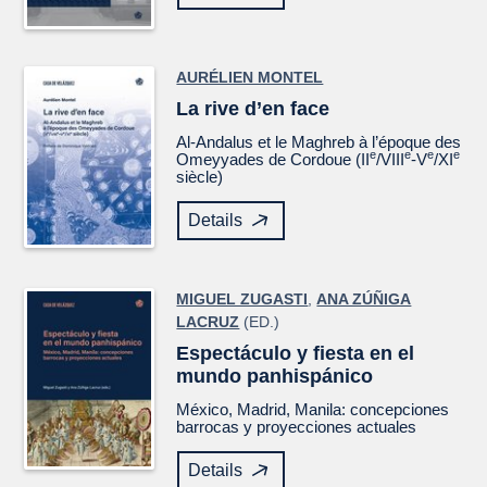
AURÉLIEN MONTEL
La rive d’en face
Al-Andalus et le Maghreb à l’époque des
e
e
e
e
Omeyyades de Cordoue (II
/VIII
-V
/XI
siècle)
Details
MIGUEL ZUGASTI
,
ANA ZÚÑIGA
LACRUZ
(ED.)
Espectáculo y fiesta en el
mundo panhispánico
México, Madrid, Manila: concepciones
barrocas y proyecciones actuales
Details