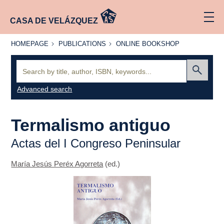
CASA DE VELÁZQUEZ
HOMEPAGE
PUBLICATIONS
ONLINE
HOMEPAGE
PUBLICATIONS
ONLINE BOOKSHOP
BOOKSHOP
Search:
Submit
Advanced search
Termalismo antiguo
Actas del I Congreso Peninsular
María Jesús Peréx Agorreta
(ed.)