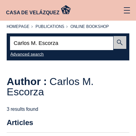
CASA DE VELÁZQUEZ
HOMEPAGE
PUBLICATIONS
ONLINE
HOMEPAGE
PUBLICATIONS
ONLINE BOOKSHOP
BOOKSHOP
Search:
Submit
Advanced search
Author :
Carlos M.
Escorza
3 results found
Articles