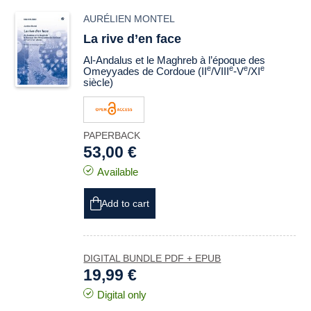
AURÉLIEN MONTEL
La rive d’en face
Al-Andalus et le Maghreb à l’époque des
e
e
e
e
Omeyyades de Cordoue (II
/VIII
-V
/XI
siècle)
PAPERBACK
53,00 €
Available
Add to cart
DIGITAL BUNDLE PDF + EPUB
19,99 €
Digital only