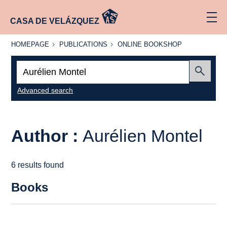
CASA DE VELÁZQUEZ
HOMEPAGE
PUBLICATIONS
ONLINE
HOMEPAGE
PUBLICATIONS
ONLINE BOOKSHOP
BOOKSHOP
Search:
Submit
Advanced search
Author :
Aurélien Montel
6 results found
Books