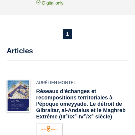
Digital only
1
Articles
AURÉLIEN MONTEL
Réseaux d’échanges et
recompositions territoriales à
l’époque omeyyade. Le détroit de
Gibraltar, al-Andalus et le Maghreb
e
e
e
e
Extrême (III
/IX
-IV
/X
siècle)