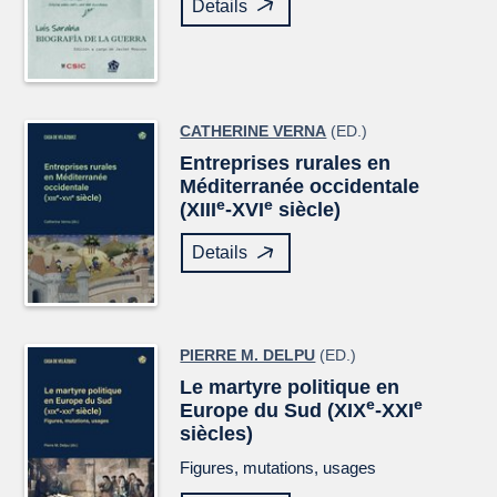
Details
CATHERINE VERNA
(ED.)
Entreprises rurales en
Méditerranée occidentale
e
e
(XIII
-XVI
siècle)
Details
PIERRE M. DELPU
(ED.)
Le martyre politique en
e
e
Europe du Sud (XIX
-XXI
siècles)
Figures, mutations, usages