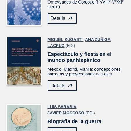
e
e
e
e
Omeyyades de Cordoue (II
/VIII
-V
/XI
siècle)
Details
MIGUEL ZUGASTI
,
ANA ZÚÑIGA
LACRUZ
(ED.)
Espectáculo y fiesta en el
mundo panhispánico
México, Madrid, Manila: concepciones
barrocas y proyecciones actuales
Details
LUIS SARABIA
JAVIER MOSCOSO
(ED.)
Biografía de la guerra