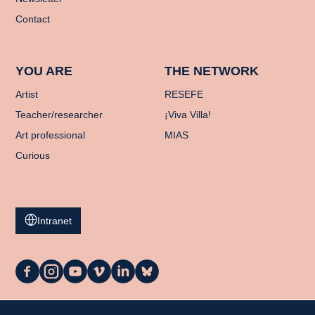
Contact
YOU ARE
THE NETWORK
Artist
RESEFE
Teacher/researcher
¡Viva Villa!
Art professional
MIAS
Curious
Intranet
La
La
La
La
La
La
Casa
Casa
Casa
Casa
Casa
Casa
on
on
on
on
on
on
Facebook
Instagram
YouTube
Vimeo
LinkedIn
Bluesky
My cart