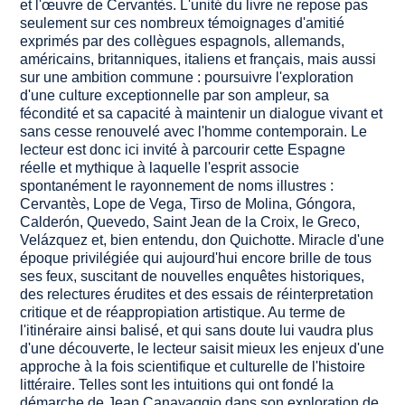
et l'œuvre de Cervantès. L'unité du livre ne repose pas
seulement sur ces nombreux témoignages d'amitié
exprimés par des collègues espagnols, allemands,
américains, britanniques, italiens et français, mais aussi
sur une ambition commune : poursuivre l'exploration
d'une culture exceptionnelle par son ampleur, sa
fécondité et sa capacité à maintenir un dialogue vivant et
sans cesse renouvelé avec l'homme contemporain. Le
lecteur est donc ici invité à parcourir cette Espagne
réelle et mythique à laquelle l'esprit associe
spontanément le rayonnement de noms illustres :
Cervantès, Lope de Vega, Tirso de Molina, Góngora,
Calderón, Quevedo, Saint Jean de la Croix, le Greco,
Velázquez et, bien entendu, don Quichotte. Miracle d'une
époque privilégiée qui aujourd'hui encore brille de tous
ses feux, suscitant de nouvelles enquêtes historiques,
des relectures érudites et des essais de réinterpretation
critique et de réappropiation artistique. Au terme de
l'itinéraire ainsi balisé, et qui sans doute lui vaudra plus
d'une découverte, le lecteur saisit mieux les enjeux d'une
approche à la fois scientifique et culturelle de l'histoire
littéraire. Telles sont les intuitions qui ont fondé la
démarche de Jean Canavaggio dans son exploration de