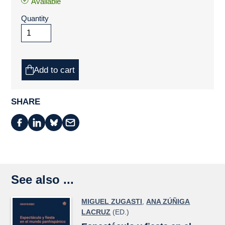
Available
Quantity
Add to cart
SHARE
See also ...
MIGUEL ZUGASTI
,
ANA ZÚÑIGA
LACRUZ
(ED.)