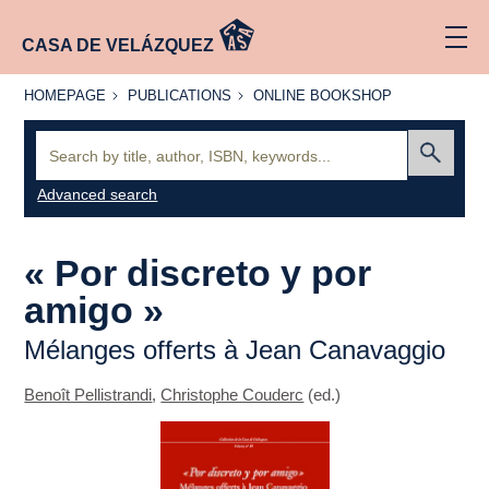
CASA DE VELÁZQUEZ
HOMEPAGE
PUBLICATIONS
ONLINE
HOMEPAGE
PUBLICATIONS
ONLINE BOOKSHOP
BOOKSHOP
Search:
Submit
Advanced search
« Por discreto y por
amigo »
Mélanges offerts à Jean Canavaggio
Benoît Pellistrandi
,
Christophe Couderc
(ed.)