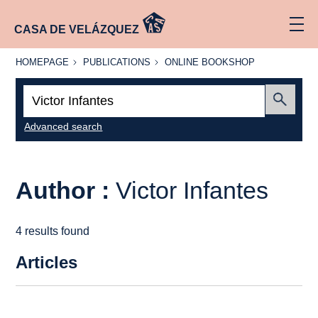
CASA DE VELÁZQUEZ
HOMEPAGE
PUBLICATIONS
ONLINE
HOMEPAGE
PUBLICATIONS
ONLINE BOOKSHOP
BOOKSHOP
Search:
Submit
Advanced search
Author :
Victor Infantes
4 results found
Articles