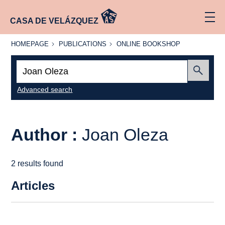
CASA DE VELÁZQUEZ
HOMEPAGE
PUBLICATIONS
ONLINE
HOMEPAGE
PUBLICATIONS
ONLINE BOOKSHOP
BOOKSHOP
Search:
Submit
Advanced search
Author :
Joan Oleza
2 results found
Articles