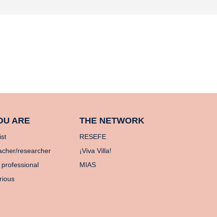
OU ARE
THE NETWORK
ist
RESEFE
acher/researcher
¡Viva Villa!
 professional
MIAS
rious