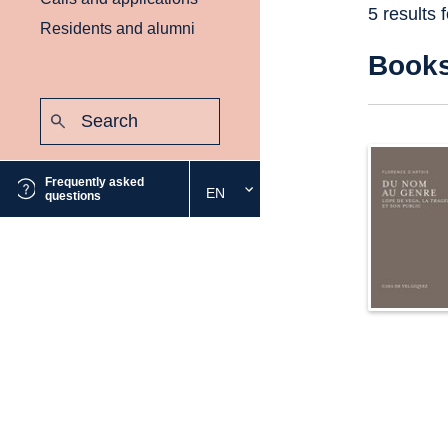
5 results 
Residents and alumni
Book
Search:
Submit
Frequently asked
EN
Select
questions
the
desired
language