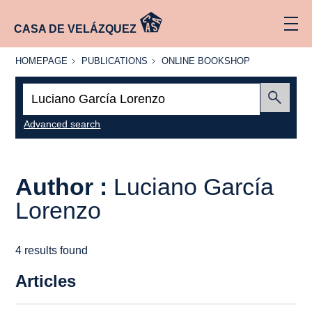
CASA DE VELÁZQUEZ
HOMEPAGE
PUBLICATIONS
ONLINE
HOMEPAGE
PUBLICATIONS
ONLINE BOOKSHOP
BOOKSHOP
Search:
Submit
Advanced search
Author :
Luciano García
Lorenzo
4 results found
Articles