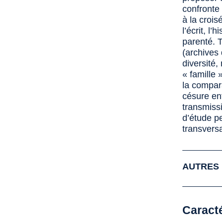
confronte 
à la crois
l’écrit, l’
parenté. 
(archives
diversité
« famille 
la compar
césure en
transmissi
d’étude pe
transversa
AUTRES 
Caract