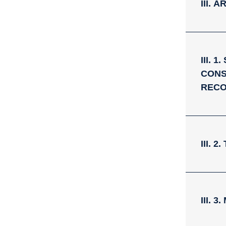
III. 
III. 
CONS
RECO
III.
III. 