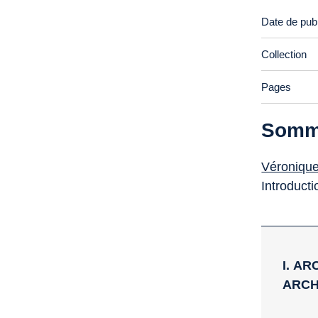
Date de publ
Collection
Pages
Somm
Véroniqu
Introducti
I. A
ARCH