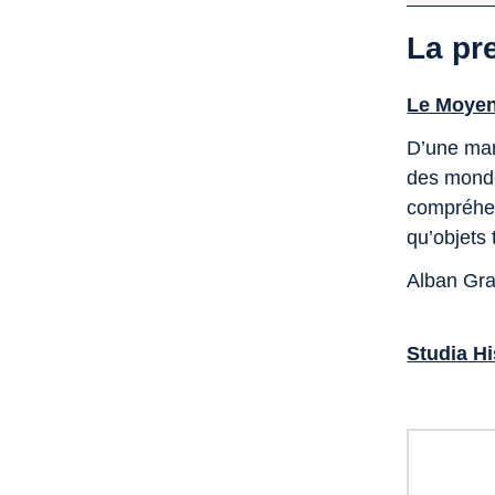
La pr
Le Moye
D’une man
des mondes
compréhens
qu’objets 
Alban Gr
Studia Hi