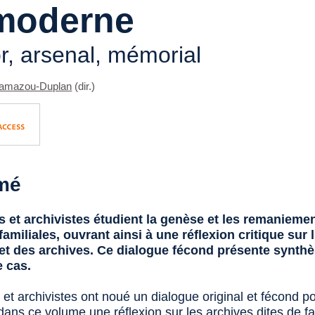
 moderne
r, arsenal, mémorial
Lamazou-Duplan
(dir.)
mé
s et archivistes étudient la genèse et les remanieme
familiales, ouvrant ainsi à une réflexion critique sur l
t et des archives. Ce dialogue fécond présente synthè
e cas.
 et archivistes ont noué un dialogue original et fécond p
ans ce volume une réflexion sur les archives dites de fam