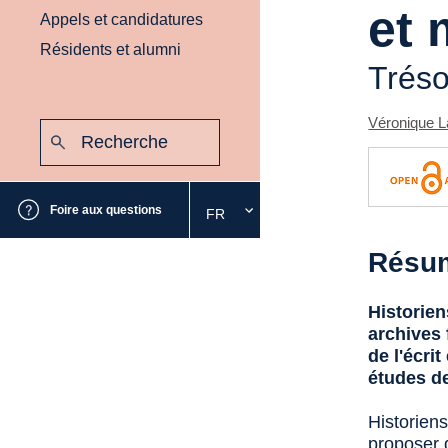
et
Appels et candidatures
Résidents et alumni
Tréso
Véronique 
Recherche
:
Envoyer
Foire aux questions
FR
Sélectionnez
la
Résu
langue
souhaitée
Historien
archives 
de l'écri
études d
Historiens
proposer d