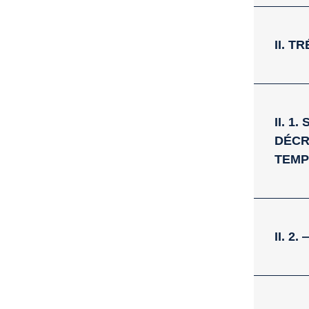
II. 
II. 
DÉCR
TEM
II. 