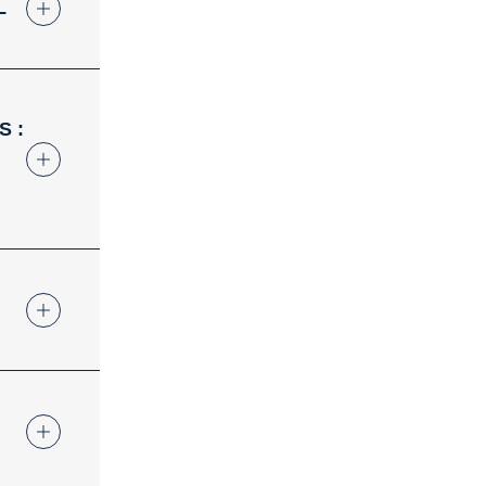
L
S :