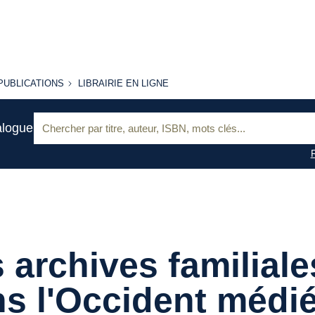
PUBLICATIONS
LIBRAIRIE
PUBLICATIONS
LIBRAIRIE EN LIGNE
EN LIGNE
Recherche
alogue
:
 archives familiale
s l'Occident médi