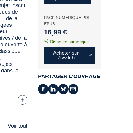
jet inscrit
iques de
PACK NUMÉRIQUE PDF +
 –, de la
EPUB
rogées
16,99 €
leur
ives / de la
Dispo en numérique
ue ouverte à
classique
Acheter sur
,
7switch
sujets
 dans la
PARTAGER L'OUVRAGE
Voir tout