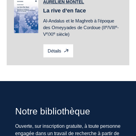
AURÉLIEN MONTEL
La rive d’en face
Al-Andalus et le Maghreb à l’époque
e
e
des Omeyyades de Cordoue (II
/VIII
-
e
e
V
/XI
siècle)
Détails
Notre bibliothèque
Ouverte, sur inscription gratuite, à toute personne
engagée dans un travail de recherche à partir de