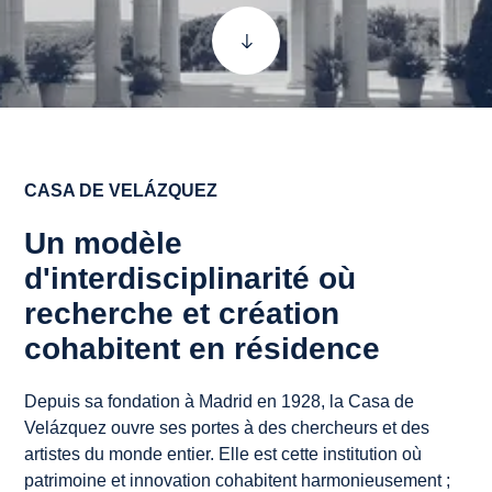
Aller
au
contenu
suivant
CASA DE VELÁZQUEZ
Un modèle
d'interdisciplinarité où
recherche et création
cohabitent en résidence
Depuis sa fondation à Madrid en 1928, la Casa de
Velázquez ouvre ses portes à des chercheurs et des
artistes du monde entier. Elle est cette institution où
patrimoine et innovation cohabitent harmonieusement ;