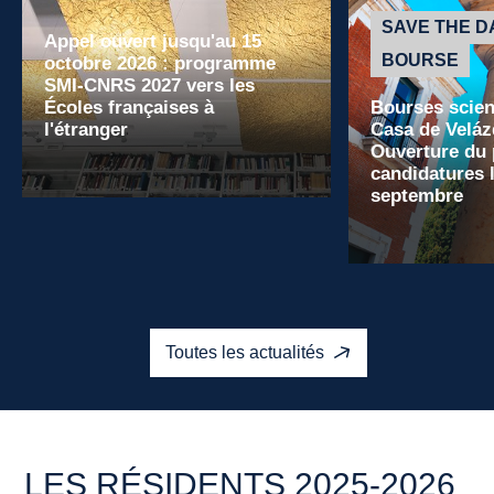
SAVE THE D
Appel ouvert jusqu'au 15
BOURSE
octobre 2026 : programme
SMI-CNRS 2027 vers les
Écoles françaises à
Bourses scient
l'étranger
Casa de Veláz
Ouverture du 
candidatures l
septembre
Lire la suite
Lire la suite
Toutes les actualités
LES RÉSIDENTS 2025-2026