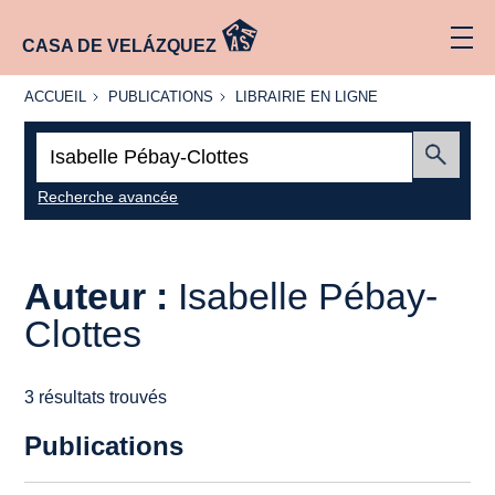
CASA DE VELÁZQUEZ
ACCUEIL
PUBLICATIONS
LIBRAIRIE
ACCUEIL
PUBLICATIONS
LIBRAIRIE EN LIGNE
EN LIGNE
Recherche
:
Envoyer
Recherche avancée
Auteur :
Isabelle Pébay-
Clottes
3 résultats trouvés
Publications