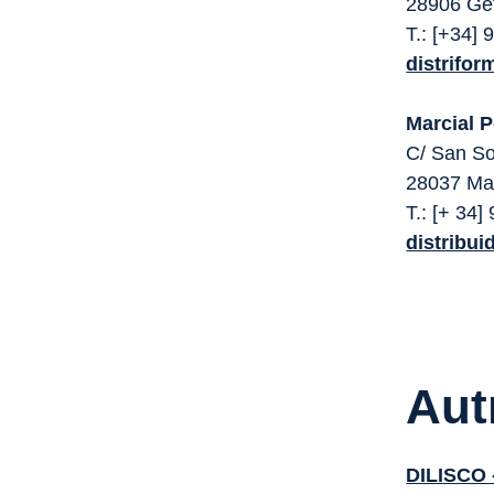
28906 Get
T.: [+34]
distrifo
Marcial 
C/ San So
28037 Ma
T.: [+ 34]
distribu
Aut
DILISCO 