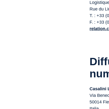
Logistiqu
Rue du Li
T. : +33 (
F. : +33 (
relation.
Dif
num
Casalini 
Via Bened
50014 Fie
Italia