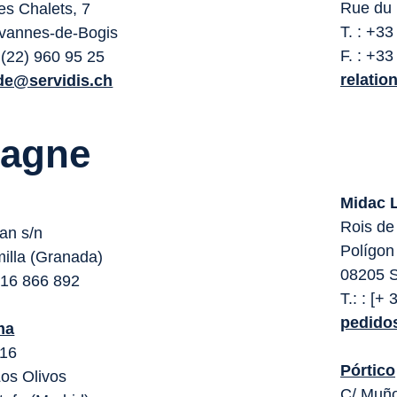
Rue du 
s Chalets, 7
T. : +33
vannes-de-Bogis
F. : +33
 (22) 960 95 25
relatio
e@servidis.ch
agne
Midac L
Rois de 
an s/n
Polígon
illa (Granada)
08205 S
 916 866 892
T.: : [+
pedido
ma
 16
Pórtico
Los Olivos
C/ Muño