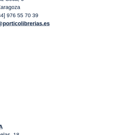
Zaragoza
+34] 976 55 70 39
@porticolibrerias.es
A
elas, 18