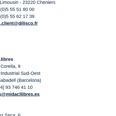
Limousin - 23220 Cheniers
 (0)5 55 51 80 00
 (0)5 55 62 17 39
n.client@dilisco.fr
libres
Corella, 9
 Industrial Sud-Oest
abadell (Barcelona)
 34] 93 746 41 10
s@midacllibres.es
z Seca, 6