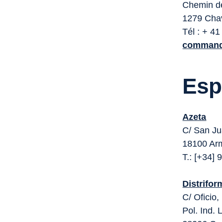
Chemin de
1279 Cha
Tél : + 41
command
Esp
Azeta
C/ San Ju
18100 Arm
T.: [+34]
Distrifor
C/ Oficio,
Pol. Ind. 