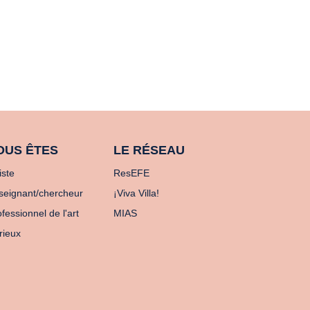
OUS ÊTES
LE RÉSEAU
iste
ResEFE
seignant/chercheur
¡Viva Villa!
fessionnel de l'art
MIAS
rieux