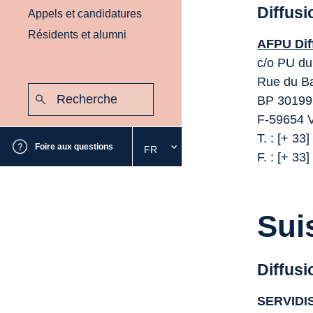
Diffusi
Appels et candidatures
Résidents et alumni
AFPU Dif
c/o PU du
Rue du B
Recherche
BP 30199
:
Envoyer
F-59654 
T. : [+ 33
Foire aux questions
FR
Sélectionnez
F. : [+ 33
la
langue
souhaitée
Sui
Diffusi
SERVIDIS