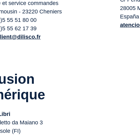
e et service commandes
28005 
mousin - 23220 Cheniers
España
0)5 55 51 80 00
atenci
0)5 55 62 17 39
client@dilisco.fr
fusion
érique
Libri
etto da Maiano 3
sole (FI)