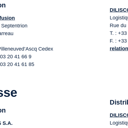
on
DILISCO
Logisti
fusion
Rue du 
 Septentrion
T. : +33
arreau
F. : +33
relatio
Villeneuved’Ascq Cedex
] 03 20 41 66 9
] 03 20 41 61 85
sse
Distr
on
DILISCO
Logisti
 S.A.