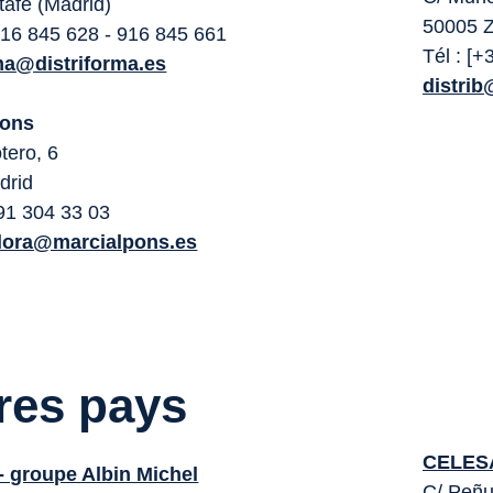
afe (Madrid)
50005 
 916 845 628 - 916 845 661
Tél : [
rma@distriforma.es
distrib
Pons
tero, 6
drid
 91 304 33 03
idora@marcialpons.es
res pays
CELES
- groupe Albin Michel
C/ Peñu