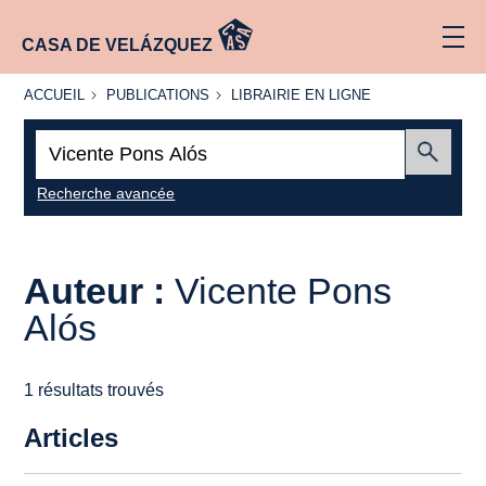
CASA DE VELÁZQUEZ
ACCUEIL
PUBLICATIONS
LIBRAIRIE
ACCUEIL
PUBLICATIONS
LIBRAIRIE EN LIGNE
EN LIGNE
Recherche
:
Envoyer
Recherche avancée
Auteur :
Vicente Pons
Alós
1 résultats trouvés
Articles