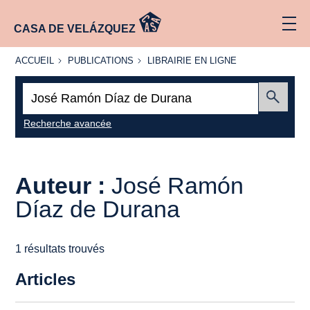
CASA DE VELÁZQUEZ
ACCUEIL
PUBLICATIONS
LIBRAIRIE
ACCUEIL
PUBLICATIONS
LIBRAIRIE EN LIGNE
EN LIGNE
Recherche
:
Envoyer
Recherche avancée
Auteur :
José Ramón
Díaz de Durana
1 résultats trouvés
Articles