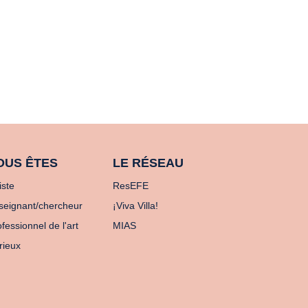
OUS ÊTES
LE RÉSEAU
iste
ResEFE
seignant/chercheur
¡Viva Villa!
fessionnel de l'art
MIAS
rieux