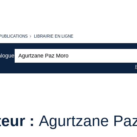
PUBLICATIONS
LIBRAIRIE
PUBLICATIONS
LIBRAIRIE EN LIGNE
EN LIGNE
Recherche
alogue
:
eur :
Agurtzane Pa