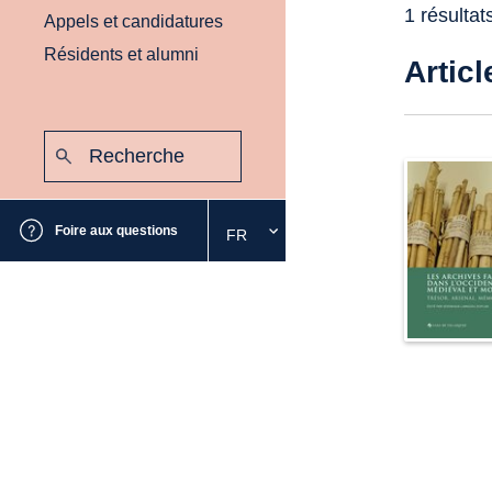
1 résultat
Appels et candidatures
Résidents et alumni
Articl
Recherche
:
Envoyer
Foire aux questions
FR
Sélectionnez
la
langue
souhaitée