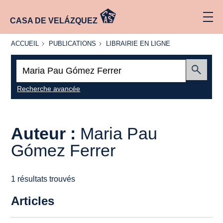
CASA DE VELÁZQUEZ
ACCUEIL
PUBLICATIONS
LIBRAIRIE
ACCUEIL
PUBLICATIONS
LIBRAIRIE EN LIGNE
EN LIGNE
Recherche
:
Envoyer
Recherche avancée
Auteur :
Maria Pau
Gómez Ferrer
1 résultats trouvés
Articles