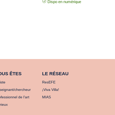
Dispo en numérique
OUS ÊTES
LE RÉSEAU
iste
ResEFE
seignant/chercheur
¡Viva Villa!
fessionnel de l'art
MIAS
rieux