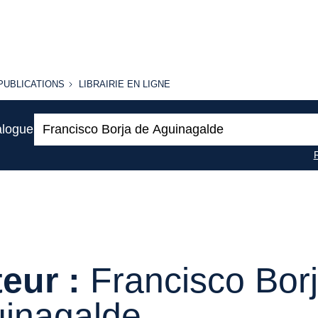
PUBLICATIONS
LIBRAIRIE
PUBLICATIONS
LIBRAIRIE EN LIGNE
EN LIGNE
Recherche
alogue
:
eur :
Francisco Bor
inagalde