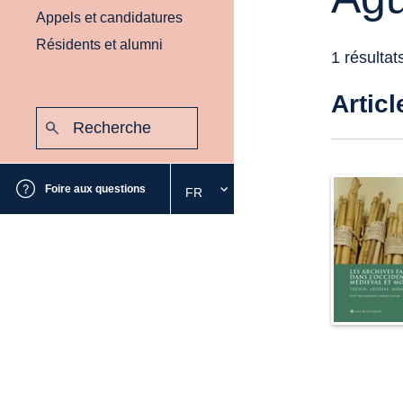
Appels et candidatures
Résidents et alumni
1 résultat
Articl
Recherche
:
Envoyer
Foire aux questions
FR
Sélectionnez
la
langue
souhaitée