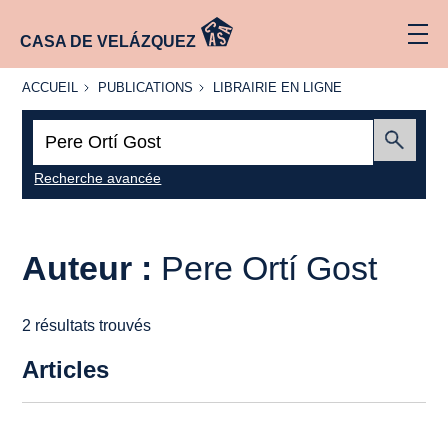
CASA DE VELÁZQUEZ
ACCUEIL
PUBLICATIONS
LIBRAIRIE
ACCUEIL
PUBLICATIONS
LIBRAIRIE EN LIGNE
EN LIGNE
Recherche
:
Envoyer
Recherche avancée
Auteur :
Pere Ortí Gost
2 résultats trouvés
Articles