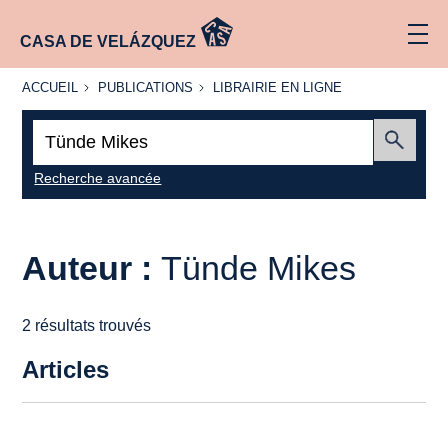
CASA DE VELÁZQUEZ
ACCUEIL
PUBLICATIONS
LIBRAIRIE
ACCUEIL
PUBLICATIONS
LIBRAIRIE EN LIGNE
EN LIGNE
Recherche
:
Envoyer
Recherche avancée
Auteur :
Tünde Mikes
2 résultats trouvés
Articles