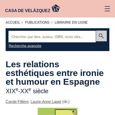
CASA DE VELÁZQUEZ
ACCUEIL
PUBLICATIONS
LIBRAIRIE
ACCUEIL
PUBLICATIONS
LIBRAIRIE EN LIGNE
EN LIGNE
Recherche
:
Envoyer
Recherche avancée
Les relations
esthétiques entre ironie
et humour en Espagne
e
e
XIX
-XX
siècle
Carole Fillière
,
Laurie-Anne Laget
(dir.)