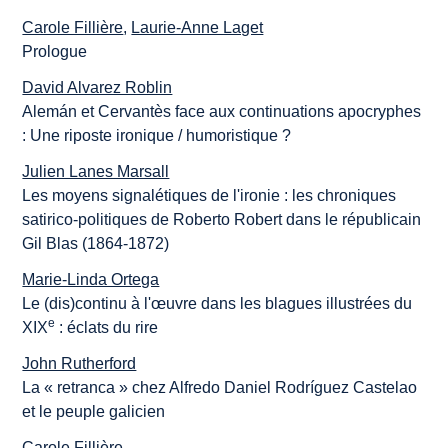
Carole Fillière
,
Laurie-Anne Laget
Prologue
David Alvarez Roblin
Alemán et Cervantès face aux continuations apocryphes
: Une riposte ironique / humoristique ?
Julien Lanes Marsall
Les moyens signalétiques de l'ironie : les chroniques
satirico-politiques de Roberto Robert dans le républicain
Gil Blas (1864-1872)
Marie-Linda Ortega
Le (dis)continu à l'œuvre dans les blagues illustrées du
e
XIX
: éclats du rire
John Rutherford
La « retranca » chez Alfredo Daniel Rodríguez Castelao
et le peuple galicien
Carole Fillière