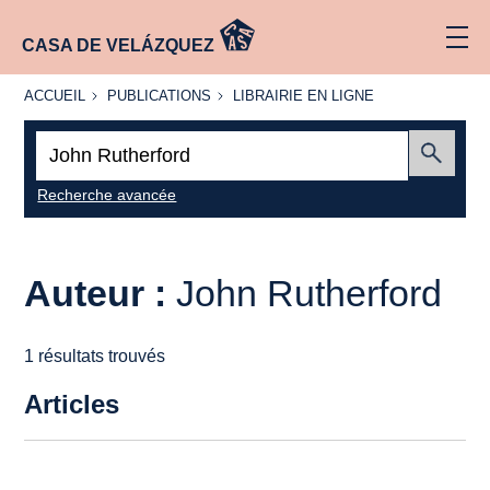
CASA DE VELÁZQUEZ
ACCUEIL
PUBLICATIONS
LIBRAIRIE
ACCUEIL
PUBLICATIONS
LIBRAIRIE EN LIGNE
EN LIGNE
Recherche
:
Envoyer
Recherche avancée
Auteur :
John Rutherford
1 résultats trouvés
Articles