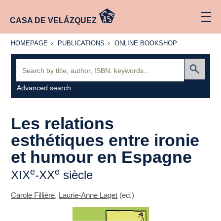
CASA DE VELÁZQUEZ
HOMEPAGE
PUBLICATIONS
ONLINE
HOMEPAGE
PUBLICATIONS
ONLINE BOOKSHOP
BOOKSHOP
Search:
Submit
Advanced search
Les relations
esthétiques entre ironie
et humour en Espagne
e
e
XIX
-XX
siècle
Carole Fillière
,
Laurie-Anne Laget
(ed.)