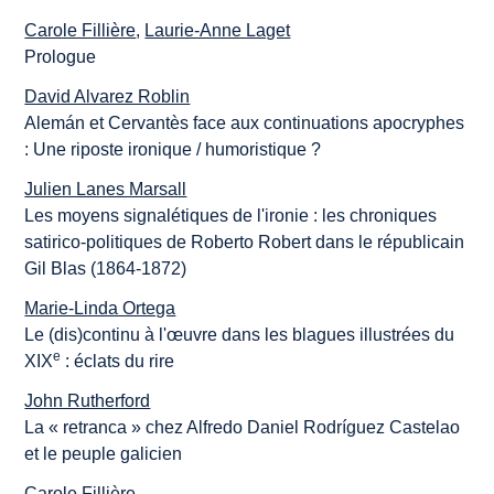
Carole Fillière
,
Laurie-Anne Laget
Prologue
David Alvarez Roblin
Alemán et Cervantès face aux continuations apocryphes
: Une riposte ironique / humoristique ?
Julien Lanes Marsall
Les moyens signalétiques de l'ironie : les chroniques
satirico-politiques de Roberto Robert dans le républicain
Gil Blas (1864-1872)
Marie-Linda Ortega
Le (dis)continu à l'œuvre dans les blagues illustrées du
e
XIX
: éclats du rire
John Rutherford
La « retranca » chez Alfredo Daniel Rodríguez Castelao
et le peuple galicien
Carole Fillière