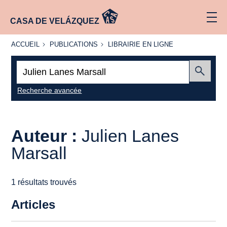
CASA DE VELÁZQUEZ
ACCUEIL
PUBLICATIONS
LIBRAIRIE
ACCUEIL
PUBLICATIONS
LIBRAIRIE EN LIGNE
EN LIGNE
Recherche
:
Envoyer
Recherche avancée
Auteur :
Julien Lanes
Marsall
1 résultats trouvés
Articles