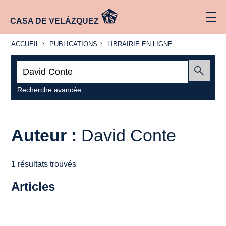
CASA DE VELÁZQUEZ
ACCUEIL
PUBLICATIONS
LIBRAIRIE
ACCUEIL
PUBLICATIONS
LIBRAIRIE EN LIGNE
EN LIGNE
Recherche
:
Envoyer
Recherche avancée
Auteur :
David Conte
1 résultats trouvés
Articles