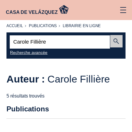
CASA DE VELÁZQUEZ
ACCUEIL
PUBLICATIONS
LIBRAIRIE
ACCUEIL
PUBLICATIONS
LIBRAIRIE EN LIGNE
EN LIGNE
Recherche
:
Envoyer
Recherche avancée
Auteur :
Carole Fillière
5 résultats trouvés
Publications