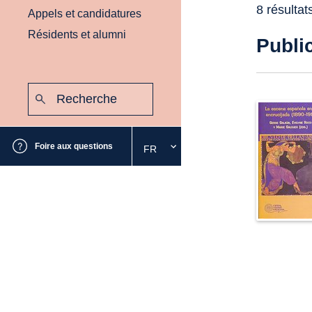
8 résultat
Appels et candidatures
Résidents et alumni
Publi
Recherche
:
Envoyer
Foire aux questions
FR
Sélectionnez
la
langue
souhaitée