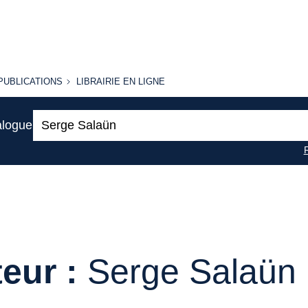
PUBLICATIONS
LIBRAIRIE
PUBLICATIONS
LIBRAIRIE EN LIGNE
EN LIGNE
Recherche
alogue
:
eur :
Serge Salaün