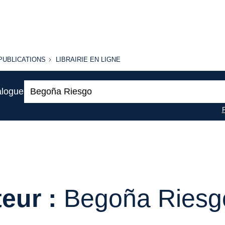
PUBLICATIONS
LIBRAIRIE
PUBLICATIONS
LIBRAIRIE EN LIGNE
EN LIGNE
Recherche
alogue
:
eur :
Begoña Riesg