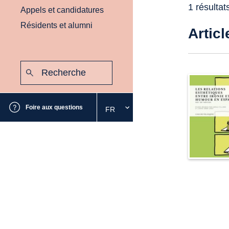
1 résultat
Appels et candidatures
Résidents et alumni
Articl
Recherche
:
Envoyer
Foire aux questions
FR
Sélectionnez
la
langue
souhaitée