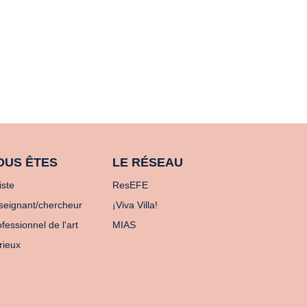
OUS ÊTES
LE RÉSEAU
iste
ResEFE
seignant/chercheur
¡Viva Villa!
fessionnel de l'art
MIAS
rieux