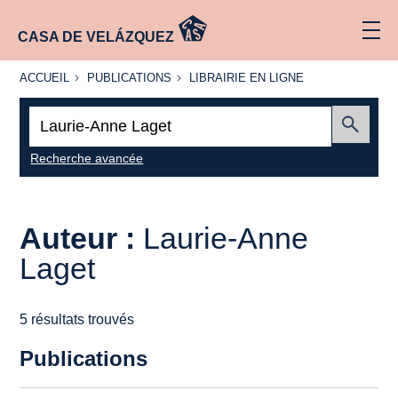
CASA DE VELÁZQUEZ
ACCUEIL
PUBLICATIONS
LIBRAIRIE
ACCUEIL
PUBLICATIONS
LIBRAIRIE EN LIGNE
EN LIGNE
Recherche
:
Envoyer
Recherche avancée
Auteur :
Laurie-Anne
Laget
5 résultats trouvés
Publications