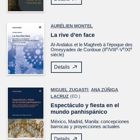
AURÉLIEN MONTEL
La rive d’en face
Al-Andalus et le Maghreb à l’époque des
e
e
e
e
Omeyyades de Cordoue (II
/VIII
-V
/XI
siècle)
Details
MIGUEL ZUGASTI
,
ANA ZÚÑIGA
LACRUZ
(ED.)
Espectáculo y fiesta en el
mundo panhispánico
México, Madrid, Manila: concepciones
barrocas y proyecciones actuales
Details