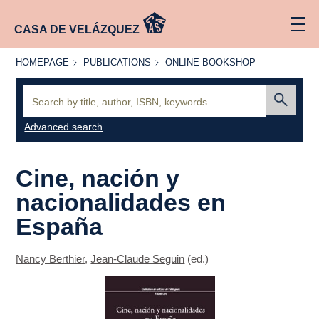
CASA DE VELÁZQUEZ
HOMEPAGE
PUBLICATIONS
ONLINE
HOMEPAGE
PUBLICATIONS
ONLINE BOOKSHOP
BOOKSHOP
Search:
Submit
Advanced search
Cine, nación y
nacionalidades en
España
Nancy Berthier
,
Jean-Claude Seguin
(ed.)