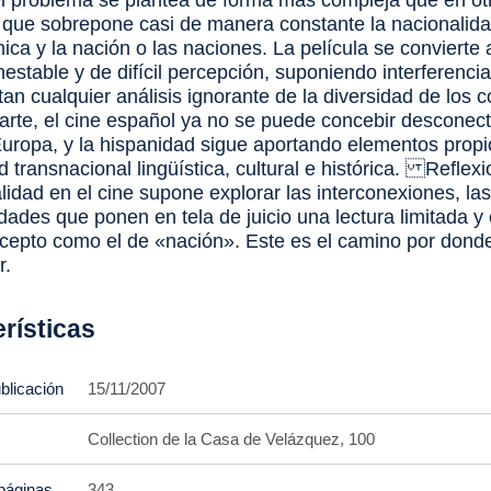
l problema se plantea de forma más compleja que en o
 que sobrepone casi de manera constante la nacionalida
ica y la nación o las naciones. La película se convierte 
 inestable y de difícil percepción, suponiendo interferenci
an cualquier análisis ignorante de la diversidad de los c
parte, el cine español ya no se puede concebir desconec
Europa, y la hispanidad sigue aportando elementos prop
 transnacional lingüística, cultural e histórica. Reflex
lidad en el cine supone explorar las interconexiones, la
dades que ponen en tela de juicio una lectura limitada y
cepto como el de «nación». Este es el camino por donde 
r.
rísticas
blicación
15/11/2007
Collection de la Casa de Velázquez, 100
páginas
343