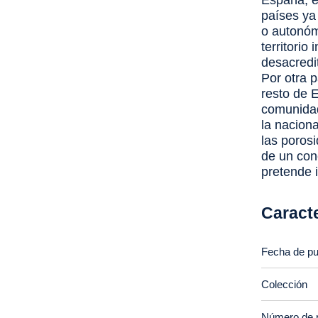
España, e
países ya
o autonóm
territorio
desacredit
Por otra 
resto de 
comunidad
la naciona
las porosi
de un con
pretende i
Caracte
Fecha de pu
Colección
Número de 