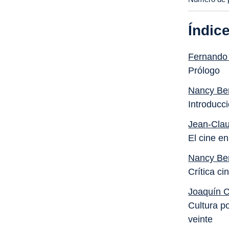
Índic
Fernando
Prólogo
Nancy Ber
Introducc
Jean-Cla
El cine en
Nancy Ber
Crítica c
Joaquín 
Cultura p
veinte