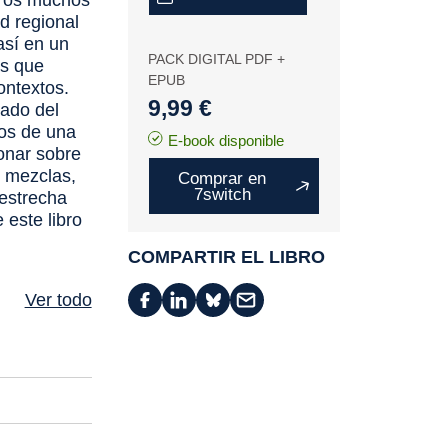
tros muchos
d regional
así en un
PACK DIGITAL PDF +
as que
EPUB
ontextos.
9,99 €
tado del
ios de una
E-book disponible
ionar sobre
s mezclas,
Comprar en
7switch
 estrecha
este libro
COMPARTIR EL LIBRO
Ver todo