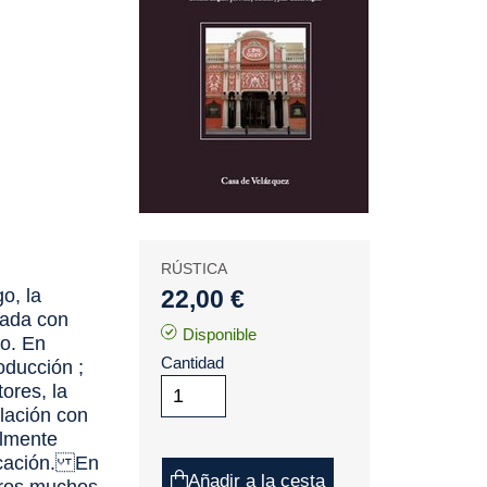
RÚSTICA
o, la
22,00 €
nada con
Disponible
co. En
Cantidad
roducción ;
tores, la
elación con
almente
icación. En
Añadir a la cesta