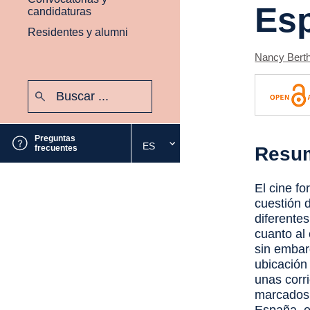
Es
candidaturas
Residentes y alumni
Nancy Berth
Buscar:
Enviar
Preguntas
ES
Seleccione
frecuentes
Resu
el
idioma
El cine f
deseado
cuestión 
diferentes
cuanto al 
sin embarg
ubicación 
unas corr
marcados 