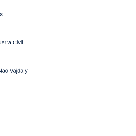
os
erra Civil
slao Vajda y
a