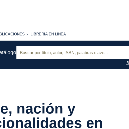
BLICACIONES
LIBRERÍA
BLICACIONES
LIBRERÍA EN LÍNEA
EN
LÍNEA
Buscar:
atálogo
B
e, nación y
ionalidades en