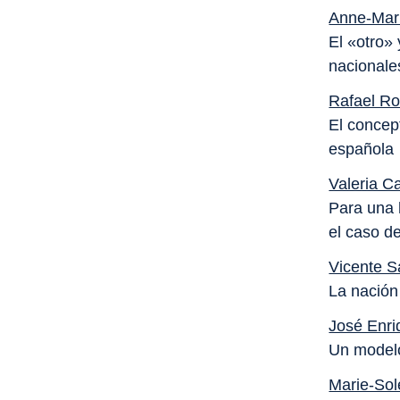
Anne-Mari
El «otro»
nacionale
Rafael Ro
El concept
española
Valeria C
Para una h
el caso d
Vicente 
La nación
José Enr
Un modelo
Marie-So