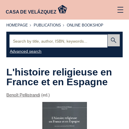
CASA DE VELÁZQUEZ
HOMEPAGE
PUBLICATIONS
ONLINE
HOMEPAGE
PUBLICATIONS
ONLINE BOOKSHOP
BOOKSHOP
Search:
Submit
Advanced search
L'histoire religieuse en
France et en Espagne
Benoît Pellistrandi
(ed.)