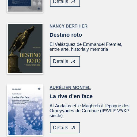
Details
NANCY BERTHIER
Destino roto
El
Velázquez
de Emmanuel Fremiet,
entre arte, historia y memoria
Details
AURÉLIEN MONTEL
La rive d’en face
Al-Andalus et le Maghreb à l’époque des
e
e
e
e
Omeyyades de Cordoue (II
/VIII
-V
/XI
siècle)
Details