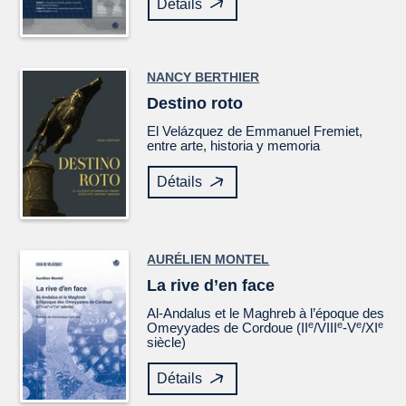
Détails
NANCY BERTHIER
Destino roto
El
Velázquez
de Emmanuel Fremiet,
entre arte, historia y memoria
Détails
AURÉLIEN MONTEL
La rive d’en face
Al-Andalus et le Maghreb à l’époque des
e
e
e
e
Omeyyades de Cordoue (II
/VIII
-V
/XI
siècle)
Détails