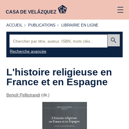
CASA DE VELÁZQUEZ
ACCUEIL
PUBLICATIONS
LIBRAIRIE
ACCUEIL
PUBLICATIONS
LIBRAIRIE EN LIGNE
EN LIGNE
Recherche
:
Envoyer
Recherche avancée
L'histoire religieuse en
France et en Espagne
Benoît Pellistrandi
(dir.)