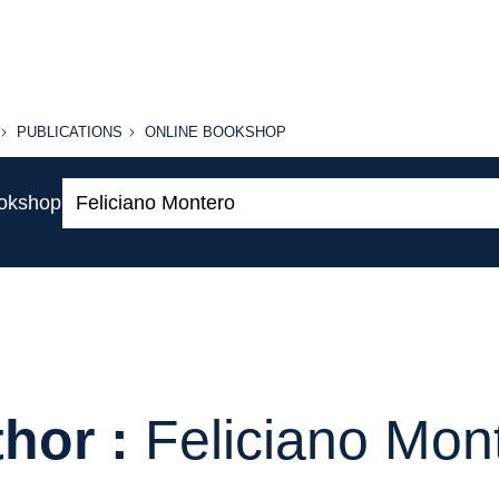
PUBLICATIONS
ONLINE
PUBLICATIONS
ONLINE BOOKSHOP
BOOKSHOP
Search:
ookshop
hor :
Feliciano Mon