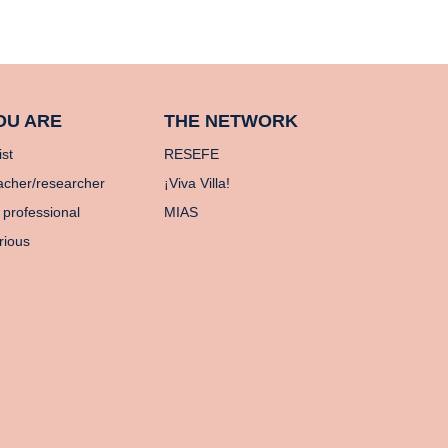
OU ARE
THE NETWORK
ist
RESEFE
acher/researcher
¡Viva Villa!
 professional
MIAS
rious