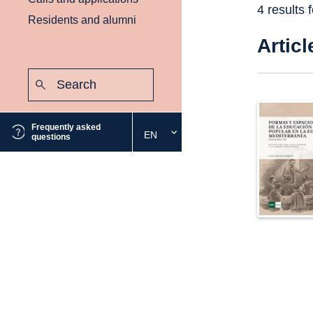
4 results 
Residents and alumni
Articl
Search:
Submit
Frequently asked
EN
Select
questions
the
desired
language