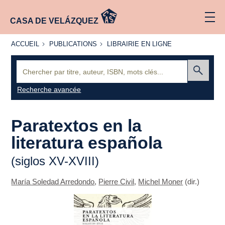
CASA DE VELÁZQUEZ
ACCUEIL
PUBLICATIONS
LIBRAIRIE
ACCUEIL
PUBLICATIONS
LIBRAIRIE EN LIGNE
EN LIGNE
Recherche
:
Envoyer
Recherche avancée
Paratextos en la
literatura española
(siglos XV-XVIII)
María Soledad Arredondo
,
Pierre Civil
,
Michel Moner
(dir.)