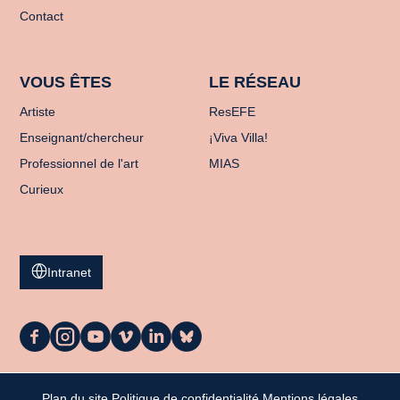
Contact
VOUS ÊTES
LE RÉSEAU
Artiste
ResEFE
Enseignant/chercheur
¡Viva Villa!
Professionnel de l'art
MIAS
Curieux
Intranet
La
La
La
La
La
La
Casa
Casa
Casa
Casa
Casa
Casa
sur
sur
sur
sur
sur
sur
Facebook
Instagram
Youtube
Vimeo
LinkedIn
Bluesky
Plan du site
Politique de confidentialité
Mentions légales