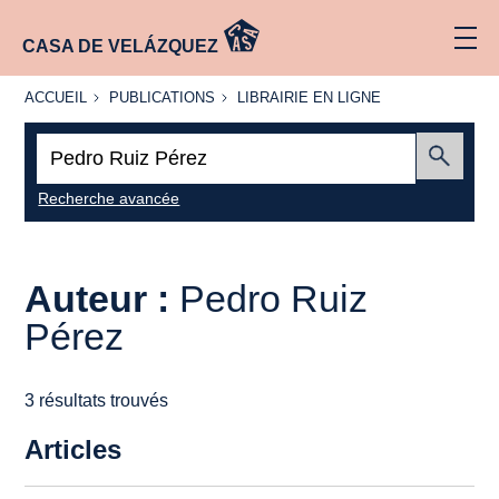
CASA DE VELÁZQUEZ
ACCUEIL
PUBLICATIONS
LIBRAIRIE
ACCUEIL
PUBLICATIONS
LIBRAIRIE EN LIGNE
EN LIGNE
Recherche
:
Envoyer
Recherche avancée
Auteur :
Pedro Ruiz
Pérez
3 résultats trouvés
Articles