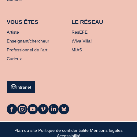
VOUS ÊTES
LE RÉSEAU
Artiste
ResEFE
Enseignant/chercheur
¡Viva Villa!
Professionnel de l'art
MIAS
Curieux
Intranet
La
La
La
La
La
La
Casa
Casa
Casa
Casa
Casa
Casa
sur
sur
sur
sur
sur
sur
Facebook
Instagram
Youtube
Vimeo
LinkedIn
Bluesky
Plan du site
Politique de confidentialité
Mentions légales
Mon panier
Accessibilité