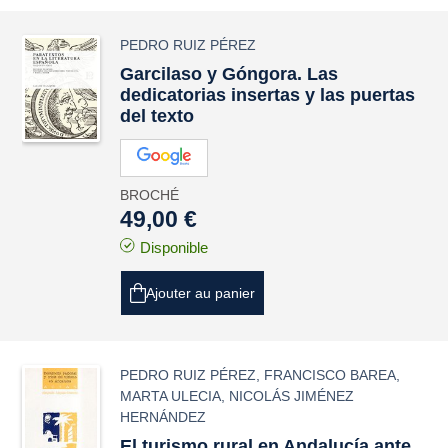
PEDRO RUIZ PÉREZ
Garcilaso y Góngora. Las
dedicatorias insertas y las puertas
del texto
BROCHÉ
49,00 €
Disponible
Ajouter au panier
PEDRO RUIZ PÉREZ
,
FRANCISCO BAREA
,
MARTA ULECIA
,
NICOLÁS JIMÉNEZ
HERNÁNDEZ
El turismo rural en Andalucía ante