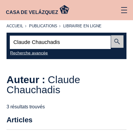
CASA DE VELÁZQUEZ
ACCUEIL
PUBLICATIONS
LIBRAIRIE
ACCUEIL
PUBLICATIONS
LIBRAIRIE EN LIGNE
EN LIGNE
Recherche
:
Envoyer
Recherche avancée
Auteur :
Claude
Chauchadis
3 résultats trouvés
Articles