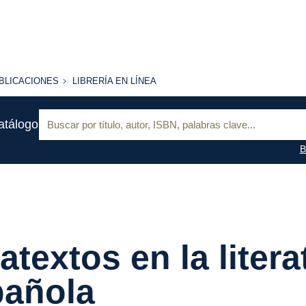
BLICACIONES
LIBRERÍA
BLICACIONES
LIBRERÍA EN LÍNEA
EN
LÍNEA
Buscar:
atálogo
B
atextos en la litera
pañola