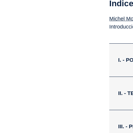
Índic
Michel M
Introducc
I. - 
II. -
III. 