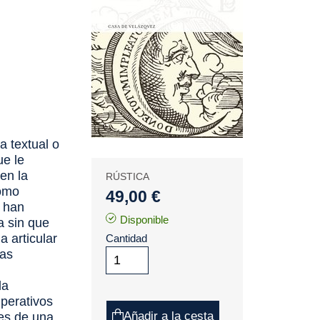
a textual o
ue le
 en la
RÚSTICA
como
49,00 €
- han
Disponible
ia sin que
 articular
Cantidad
las
la
mperativos
Añadir a la cesta
nes de una