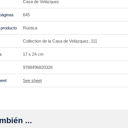
Casa de Velázquez
páginas
645
 producto
Rústica
Collection de la Casa de Velázquez, 111
s
17 x 24 cm
9788496820326
heet
See sheet
mbién ...