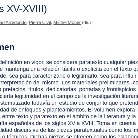
os XV-XVIII)
ad Arredondo
,
Pierre Civil
,
Michel Moner
(dir.)
men
efinición en vigor, se considera paratexto cualquier piez
e mantenga una relación tácita o explícita con el texto q
e, sea para caracterizarlo o legitimarlo, sea para influir
 interpretación del mismo. Los materiales preliminares -
 prefacios, títulos, dedicatorias, portadas y frontispicios
cierta legitimidad en el campo de la investigación literar
istematizado todavía un estudio de conjunto que pretenda
edad de enfoques y planteamientos. El volumen explora 
 entre texto y paratexto en el ámbito de la literatura y la
afía españolas de los siglos XV a XVIII. Toma en cuenta 
alidad discursiva de las piezas paratextuales como los i
es o técnicos. Dichas piezas se ofrecen como los eslabo