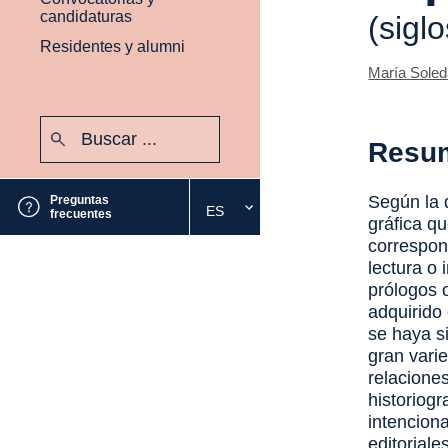
candidaturas
(sigl
Residentes y alumni
María Soled
Buscar:
Resu
Enviar
Según la d
Preguntas
ES
Seleccione
frecuentes
gráfica qu
el
correspond
idioma
lectura o
deseado
prólogos o
adquirido 
se haya s
gran vari
relaciones
historiogr
intencion
editorial