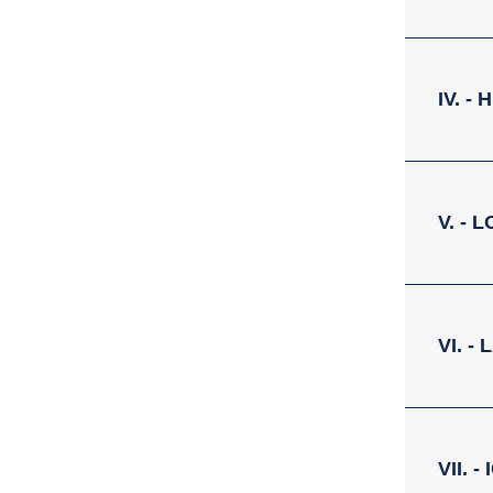
IV. -
V. - 
VI. 
VII. 