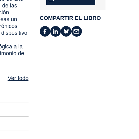
 de las
ción
COMPARTIR EL LIBRO
iosas un
rónicos
dispositivo
gica a la
timonio de
Ver todo