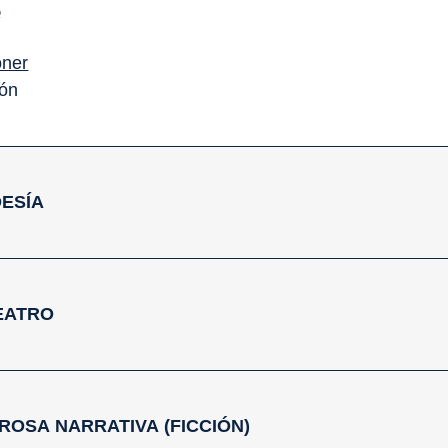
e
oner
ión
POESÍA
 TEATRO
- PROSA NARRATIVA (FICCIÓN)