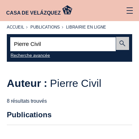
CASA DE VELÁZQUEZ
ACCUEIL
PUBLICATIONS
LIBRAIRIE
ACCUEIL
PUBLICATIONS
LIBRAIRIE EN LIGNE
EN LIGNE
Recherche
:
Envoyer
Recherche avancée
Auteur :
Pierre Civil
8 résultats trouvés
Publications