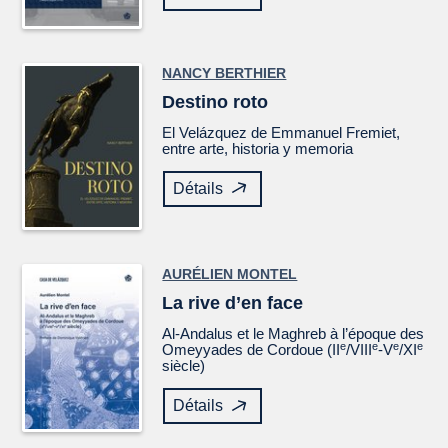
NANCY BERTHIER
Destino roto
El
Velázquez
de Emmanuel Fremiet,
entre arte, historia y memoria
Détails
AURÉLIEN MONTEL
La rive d’en face
Al-Andalus et le Maghreb à l’époque des
e
e
e
e
Omeyyades de Cordoue (II
/VIII
-V
/XI
siècle)
Détails