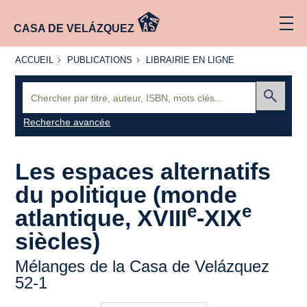
CASA DE VELÁZQUEZ
ACCUEIL
PUBLICATIONS
LIBRAIRIE
ACCUEIL
PUBLICATIONS
LIBRAIRIE EN LIGNE
EN LIGNE
Recherche
:
Envoyer
Recherche avancée
Les espaces alternatifs
du politique (monde
e
e
atlantique, XVIII
-XIX
siècles)
Mélanges de la Casa de Velázquez
52-1