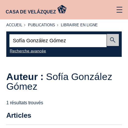
CASA DE VELÁZQUEZ
ACCUEIL
PUBLICATIONS
LIBRAIRIE
ACCUEIL
PUBLICATIONS
LIBRAIRIE EN LIGNE
EN LIGNE
Recherche
:
Envoyer
Recherche avancée
Auteur :
Sofía González
Gómez
1 résultats trouvés
Articles