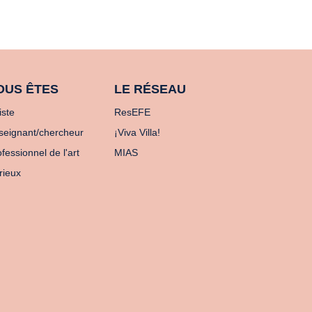
OUS ÊTES
LE RÉSEAU
iste
ResEFE
seignant/chercheur
¡Viva Villa!
fessionnel de l'art
MIAS
rieux