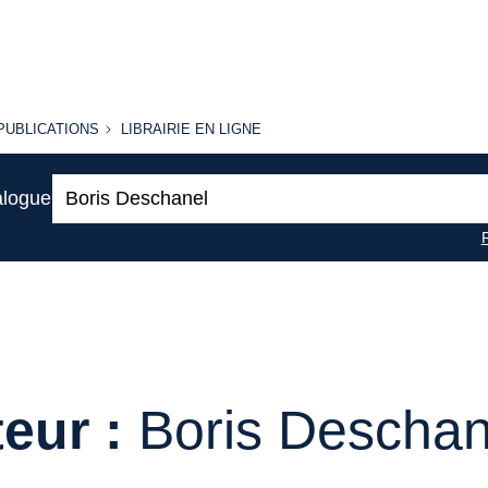
PUBLICATIONS
LIBRAIRIE
PUBLICATIONS
LIBRAIRIE EN LIGNE
EN LIGNE
Recherche
alogue
:
eur :
Boris Deschan