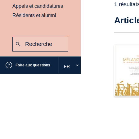
1 résultat
Appels et candidatures
Résidents et alumni
Articl
Recherche
:
Envoyer
Foire aux questions
FR
Sélectionnez
la
langue
souhaitée