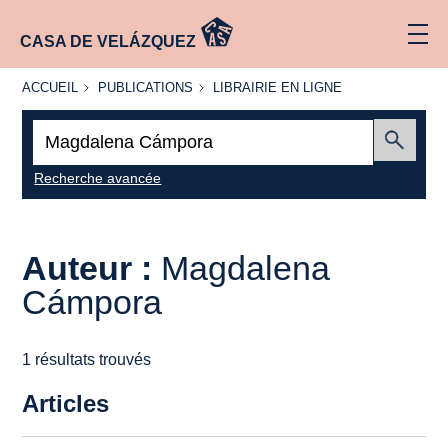
CASA DE VELÁZQUEZ
ACCUEIL
PUBLICATIONS
LIBRAIRIE
ACCUEIL
PUBLICATIONS
LIBRAIRIE EN LIGNE
EN LIGNE
Recherche
:
Envoyer
Recherche avancée
Auteur :
Magdalena
Cámpora
1 résultats trouvés
Articles