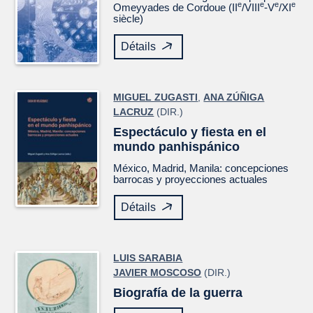
e
e
e
e
Omeyyades de Cordoue (II
/VIII
-V
/XI
siècle)
Détails
MIGUEL ZUGASTI
,
ANA ZÚÑIGA
LACRUZ
(DIR.)
Espectáculo y fiesta en el
mundo panhispánico
México, Madrid, Manila: concepciones
barrocas y proyecciones actuales
Détails
LUIS SARABIA
JAVIER MOSCOSO
(DIR.)
Biografía de la guerra