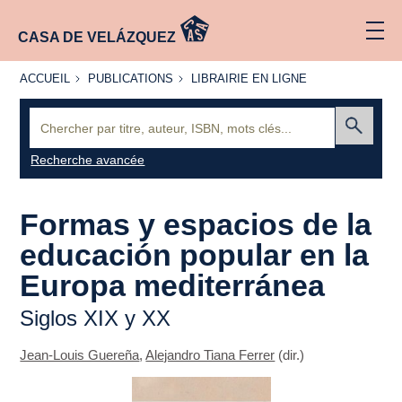
CASA DE VELÁZQUEZ
ACCUEIL
PUBLICATIONS
LIBRAIRIE
ACCUEIL
PUBLICATIONS
LIBRAIRIE EN LIGNE
EN LIGNE
Recherche
:
Envoyer
Recherche avancée
Formas y espacios de la
educación popular en la
Europa mediterránea
Siglos XIX y XX
Jean-Louis Guereña
,
Alejandro Tiana Ferrer
(dir.)