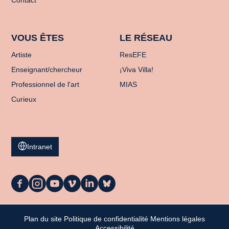
Contact
VOUS ÊTES
LE RÉSEAU
Artiste
ResEFE
Enseignant/chercheur
¡Viva Villa!
Professionnel de l'art
MIAS
Curieux
Intranet
La
La
La
La
La
La
Casa
Casa
Casa
Casa
Casa
Casa
sur
sur
sur
sur
sur
sur
Facebook
Instagram
Youtube
Vimeo
LinkedIn
Bluesky
Plan du site
Politique de confidentialité
Mentions légales
Mon panier
Accessibilité