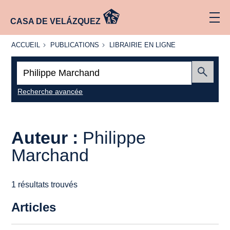
CASA DE VELÁZQUEZ
ACCUEIL
PUBLICATIONS
LIBRAIRIE
ACCUEIL
PUBLICATIONS
LIBRAIRIE EN LIGNE
EN LIGNE
Recherche
:
Envoyer
Recherche avancée
Auteur :
Philippe
Marchand
1 résultats trouvés
Articles