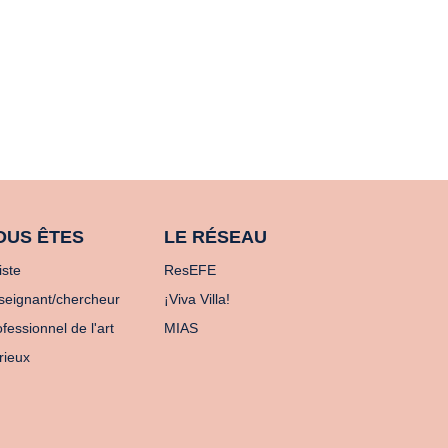
OUS ÊTES
LE RÉSEAU
iste
ResEFE
seignant/chercheur
¡Viva Villa!
fessionnel de l'art
MIAS
rieux