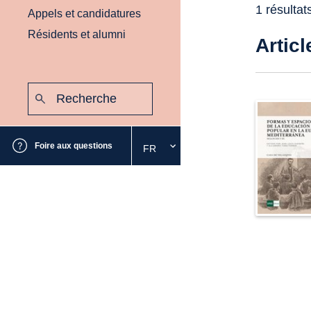
1 résultat
Appels et candidatures
Résidents et alumni
Articl
Recherche
:
Envoyer
Foire aux questions
FR
Sélectionnez
la
langue
souhaitée