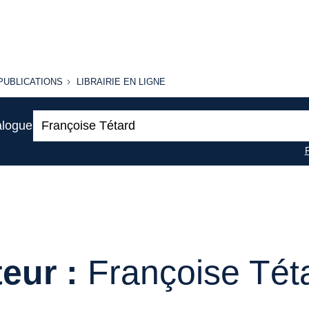
PUBLICATIONS
LIBRAIRIE
PUBLICATIONS
LIBRAIRIE EN LIGNE
EN LIGNE
Recherche
alogue
:
eur :
Françoise Tét