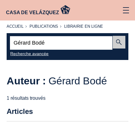
CASA DE VELÁZQUEZ
ACCUEIL
PUBLICATIONS
LIBRAIRIE
ACCUEIL
PUBLICATIONS
LIBRAIRIE EN LIGNE
EN LIGNE
Recherche
:
Envoyer
Recherche avancée
Auteur :
Gérard Bodé
1 résultats trouvés
Articles