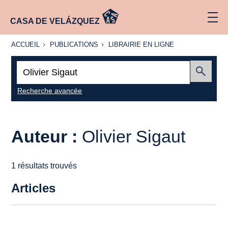
CASA DE VELÁZQUEZ
ACCUEIL
PUBLICATIONS
LIBRAIRIE
ACCUEIL
PUBLICATIONS
LIBRAIRIE EN LIGNE
EN LIGNE
Recherche
:
Envoyer
Recherche avancée
Auteur :
Olivier Sigaut
1 résultats trouvés
Articles