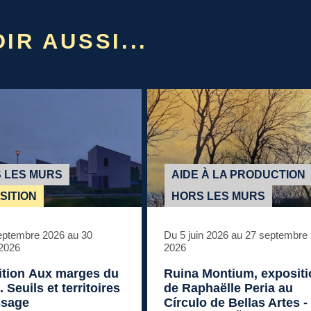
IR AUSSI...
 LES MURS
AIDE À LA PRODUCTION
SITION
HORS LES MURS
eptembre 2026 au 30
Du 5 juin 2026 au 27 septembre
 2026
2026
ition
Aux marges du
Ruina Montium
, exposit
 Seuils et territoires
de Raphaëlle Peria au
ssage
Círculo de Bellas Artes -