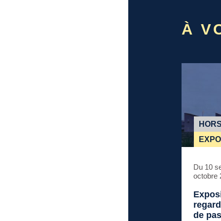
À VO
HORS
EXPO
Du 10 s
octobre
Expos
regard.
de pa