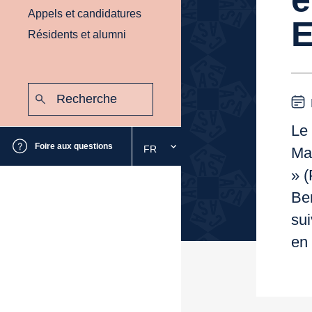
Appels et candidatures
Résidents et alumni
Recherche
:
Envoyer
Le 
Foire aux questions
FR
Mad
Sélectionnez
la
» (
langue
Ber
souhaitée
sui
en