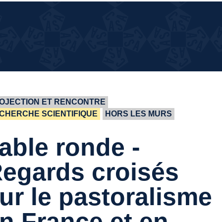
¿QUÉ
¿QUÉ PASA EN LA CASA?
PASA
EN LA
CASA?
OJECTION ET RENCONTRE
CHERCHE SCIENTIFIQUE
HORS LES MURS
able ronde -
egards croisés
ur le pastoralisme
n France et en