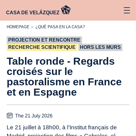
CASA DE VELÁZQUEZ
HOMEPAGE
¿QUÉ
HOMEPAGE
¿QUÉ PASA EN LA CASA?
PASA
EN LA
PROJECTION ET RENCONTRE
CASA?
RECHERCHE SCIENTIFIQUE
HORS LES MURS
Table ronde - Regards
croisés sur le
pastoralisme en France
et en Espagne
The 21 July 2026
Le 21 juillet à 18h00, à l'Institut français de
Madrid, projection des films « Cabrales, el